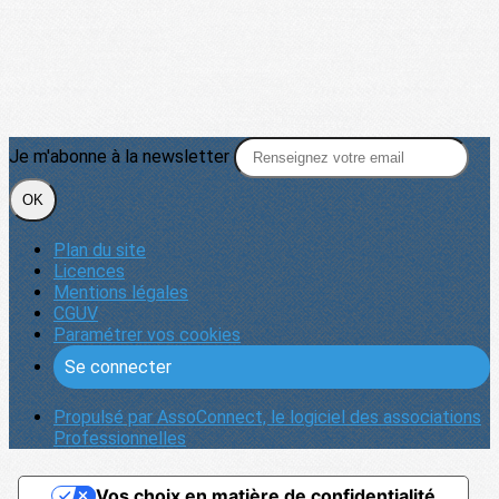
Je m'abonne à la newsletter
OK
Plan du site
Licences
Mentions légales
CGUV
Paramétrer vos cookies
Se connecter
Propulsé par AssoConnect, le logiciel des associations
Professionnelles
Vos choix en matière de confidentialité