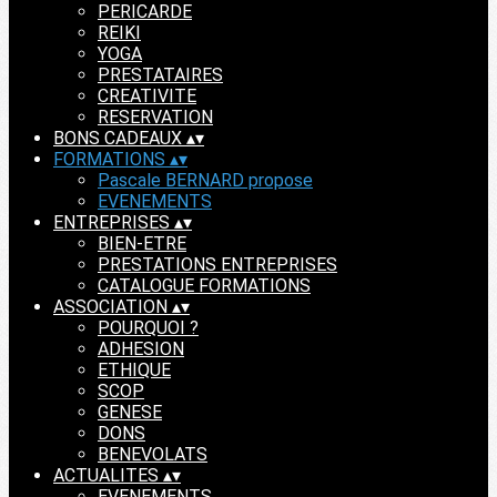
PERICARDE
REIKI
YOGA
PRESTATAIRES
CREATIVITE
RESERVATION
BONS CADEAUX
▴
▾
FORMATIONS
▴
▾
Pascale BERNARD propose
EVENEMENTS
ENTREPRISES
▴
▾
BIEN-ETRE
PRESTATIONS ENTREPRISES
CATALOGUE FORMATIONS
ASSOCIATION
▴
▾
POURQUOI ?
ADHESION
ETHIQUE
SCOP
GENESE
DONS
BENEVOLATS
ACTUALITES
▴
▾
EVENEMENTS