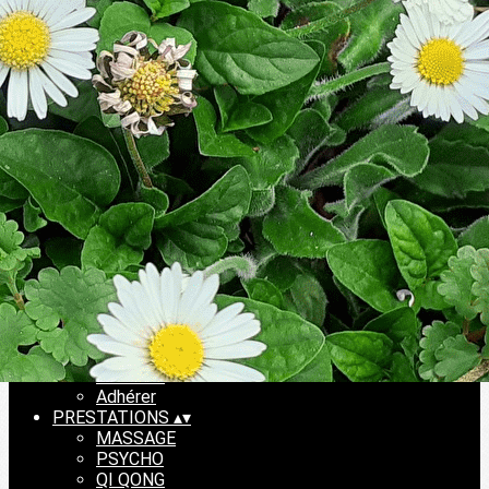
Exporter les lignes sélectionnées
Exporter toutes les colonnes
Exporter uniquement les colonnes affichées
Menu
<
>
Pascale BERNARD propose
EVENEMENTS
Ajoutez un logo, un bouton, des réseaux sociaux
Cliquez pour éditer
ACCUEIL
▴
▾
ACCUEIL
Adhérer
PRESTATIONS
▴
▾
MASSAGE
PSYCHO
QI QONG