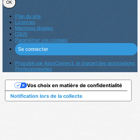
OK
Plan du site
Licences
Mentions légales
CGUV
Paramétrer vos cookies
Se connecter
Propulsé par AssoConnect, le logiciel des associations
Professionnelles
Vos choix en matière de confidentialité
Notification lors de la collecte