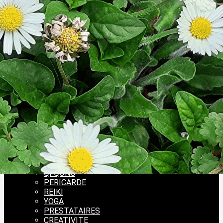
Exporter les lignes sélectionnées
Exporter toutes les colonnes
Exporter uniquement les colonnes affichées
Menu
Ajoutez un logo, un bouton, des réseaux sociaux
Cliquez pour éditer
ACCUEIL
▴
▾
ACCUEIL
Adhérer
PRESTATIONS
▴
▾
MASSAGE
PSYCHO
QI QONG
PERICARDE
REIKI
YOGA
PRESTATAIRES
CREATIVITE