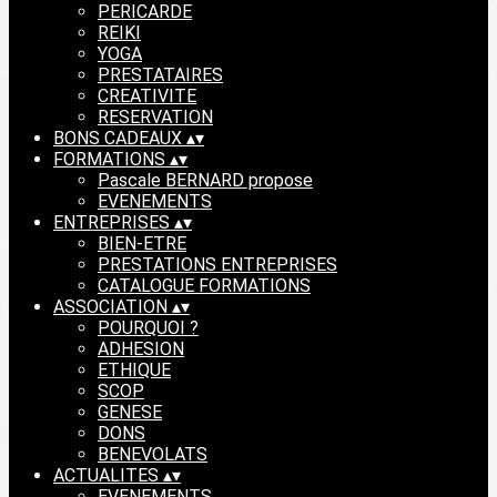
PERICARDE
REIKI
YOGA
PRESTATAIRES
CREATIVITE
RESERVATION
BONS CADEAUX
▴
▾
FORMATIONS
▴
▾
Pascale BERNARD propose
EVENEMENTS
ENTREPRISES
▴
▾
BIEN-ETRE
PRESTATIONS ENTREPRISES
CATALOGUE FORMATIONS
ASSOCIATION
▴
▾
POURQUOI ?
ADHESION
ETHIQUE
SCOP
GENESE
DONS
BENEVOLATS
ACTUALITES
▴
▾
EVENEMENTS