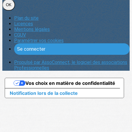
OK
Plan du site
Licences
Mentions légales
CGUV
Paramétrer vos cookies
Se connecter
Propulsé par AssoConnect, le logiciel des associations
Professionnelles
Vos choix en matière de confidentialité
Notification lors de la collecte