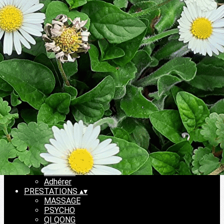
Exporter les lignes sélectionnées
Exporter toutes les colonnes
Exporter uniquement les colonnes affichées
Menu
<
>
ACCUEIL
Adhérer
Ajoutez un logo, un bouton, des réseaux sociaux
Cliquez pour éditer
ACCUEIL
▴
▾
ACCUEIL
Adhérer
PRESTATIONS
▴
▾
MASSAGE
PSYCHO
QI QONG